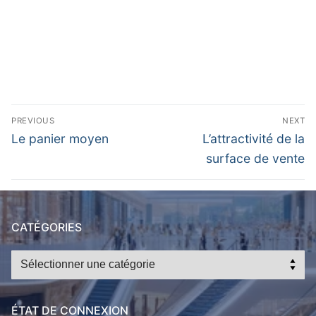
Navigation
PREVIOUS
NEXT
de
Previous
Next
Le panier moyen
L’attractivité de la
post:
post:
l’article
surface de vente
CATÉGORIES
Catégories
ÉTAT DE CONNEXION