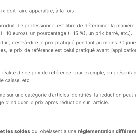
le prix
 doit faire apparaître, à la fois :
Les règles générales pour l’affichage des prix
le stock
roduit. Le professionnel est libre de déterminer la manière 
- 10 euros), un pourcentage (- 15 %), un prix barré, etc.).
L’affichage d’une réduction de prix
Pourquoi gérer les stocks?
uit, c’est-à-dire le prix pratiqué pendant au moins 30 jour
le linéaire
Comment fixer un prix?
es, le prix de référence est celui pratiqué avant l’applicati
Les mouvements de stock
Qu’est ce que le marchandisage?
les résultats
Le prix de revient
Comment calculer un prix?
Les niveaux de stock
a réalité de ce prix de référence : par exemple, en présent
Les niveaux de présentation
Le prix psychologique
Que contient un prix?
le suivi des ventes
pfmp et escape gamme
 caisse, etc.
Le suivi du stock
La capacité du linéaire
la politique de prix
La marge
La mesure de la performance
Premier travail en stock!
e sur une catégorie d’articles identifiés, la réduction peut a
Et si on s’amusait!
Le calcul du linéaire
 d’indiquer le prix après réduction sur l’article.
Vidéo : prix de revient et politique de prix
La TVA
Préparation aux PFMP : Réseaux sociaux et E-réputatio
Les indices de sensibilité
Les formules à retenir
Les indices de sensibilités -cours complet
Entraînez-vous a tout prix
et les soldes
qui obéissent à une
réglementation différen