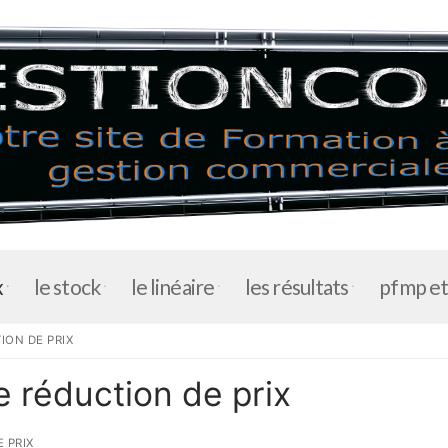
x
le stock
le linéaire
les résultats
pfmp e
ION DE PRIX
e réduction de prix
accueil
 PRIX