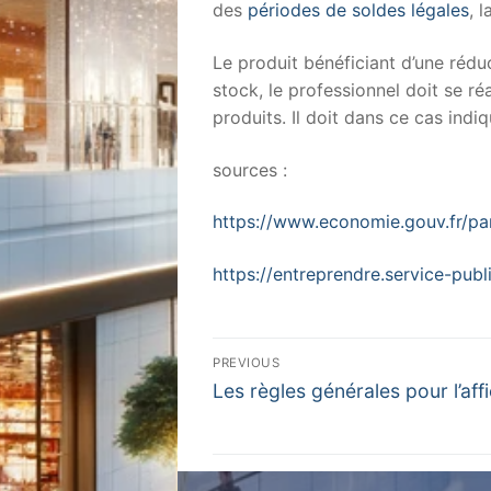
des
périodes de soldes légales
, 
Le produit bénéficiant d’une rédu
stock, le professionnel doit se r
produits. Il doit dans ce cas indi
sources :
https://www.economie.gouv.fr/pa
https://entreprendre.service-pub
Navigation
PREVIOUS
Previous
de
Les règles générales pour l’aff
post:
l’article