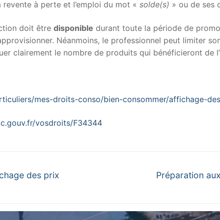
la revente à perte et l’emploi du mot «
solde(s)
» ou de ses 
ction doit être
disponible
durant toute la période de promoti
éapprovisionner. Néanmoins, le professionnel peut limiter s
quer clairement le nombre de produits qui bénéficieront de l’
rticuliers/mes-droits-conso/bien-consommer/affichage-de
lic.gouv.fr/vosdroits/F34344
Next
ichage des prix
Préparation au
post: