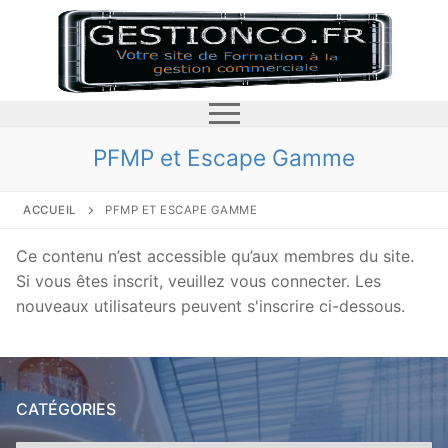
Aller
au
contenu
PFMP et Escape Gamme
ACCUEIL
PFMP ET ESCAPE GAMME
accueil
Ce contenu n’est accessible qu’aux membres du site.
le prix
Si vous êtes inscrit, veuillez vous connecter. Les
nouveaux utilisateurs peuvent s'inscrire ci-dessous.
Les règles générales pour l’affichage des prix
le stock
L’affichage d’une réduction de prix
Pourquoi gérer les stocks?
le linéaire
CATÉGORIES
Comment fixer un prix?
Les mouvements de stock