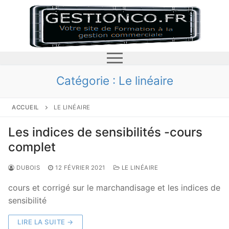
Aller
au
contenu
Catégorie :
Le linéaire
ACCUEIL
LE LINÉAIRE
accueil
Les indices de sensibilités -cours
le prix
complet
Les règles générales pour l’affichage des prix
DUBOIS
12 FÉVRIER 2021
LE LINÉAIRE
le stock
cours et corrigé sur le marchandisage et les indices de
L’affichage d’une réduction de prix
Pourquoi gérer les stocks?
sensibilité
le linéaire
Comment fixer un prix?
Les mouvements de stock
LIRE LA SUITE →