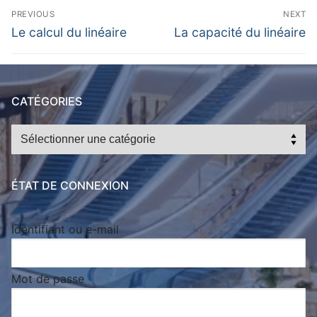
Navigation
PREVIOUS
NEXT
de
Previous
Next
Le calcul du linéaire
La capacité du linéaire
post:
post:
l’article
CATÉGORIES
Catégories
ÉTAT DE CONNEXION
Identifiant ou e-mail
Mot de passe