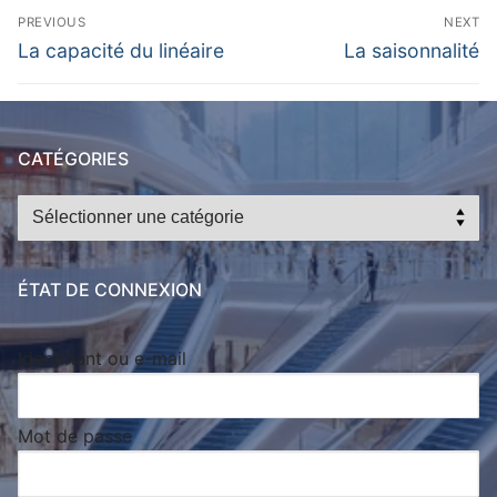
Navigation
PREVIOUS
NEXT
de
Previous
Next
La capacité du linéaire
La saisonnalité
post:
post:
l’article
CATÉGORIES
Catégories
ÉTAT DE CONNEXION
Identifiant ou e-mail
Mot de passe