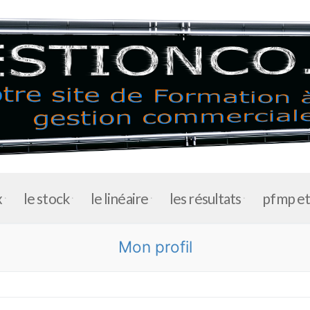
x
le stock
le linéaire
les résultats
pfmp e
Mon profil
accueil