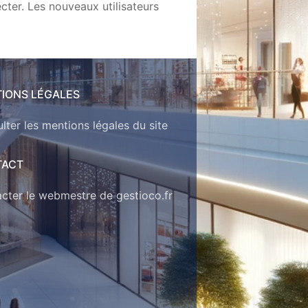
cter. Les nouveaux utilisateurs
IONS LÉGALES
lter les mentions légales du site
TACT
cter le webmestre de gestioco.fr
n