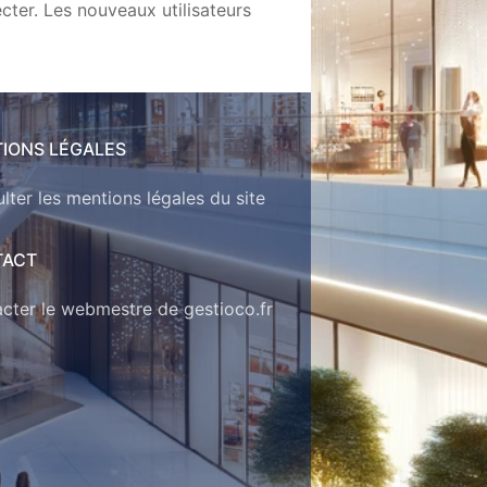
cter. Les nouveaux utilisateurs
IONS LÉGALES
lter les mentions légales du site
TACT
cter le webmestre de gestioco.fr
n