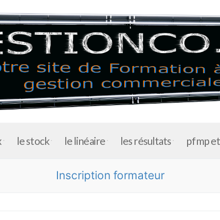
x
le stock
le linéaire
les résultats
pfmp e
Inscription formateur
accueil