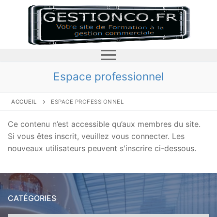
Aller
au
contenu
Espace professionnel
ACCUEIL
ESPACE PROFESSIONNEL
accueil
Ce contenu n’est accessible qu’aux membres du site.
le prix
Si vous êtes inscrit, veuillez vous connecter. Les
nouveaux utilisateurs peuvent s'inscrire ci-dessous.
Les règles générales pour l’affichage des prix
le stock
L’affichage d’une réduction de prix
Pourquoi gérer les stocks?
le linéaire
CATÉGORIES
Comment fixer un prix?
Les mouvements de stock